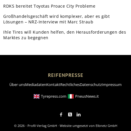
RDKS bereitet Toyotas Proace City Probleme
Großhandelsgeschäft wird komplexer, aber es gibt
Lösungen – NRZ-Interview mit Marc Straub
Ihle Tires will Kunden helfen, den Herausforderungen des
Marktes zu begegnen
REIFENPRESSE
Über uns
Mediadaten
Kontakt
Rechtliches
Datenschutz
Impressum
Tyrepress.com
PneusNews.it
© 2026 - Profil-Verlag GmbH · Website umgesetzt von
Elbnetz GmbH