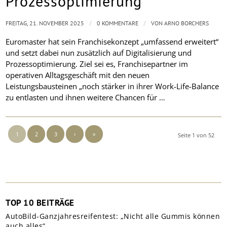
Prozessoptimierung
/
/
FREITAG, 21. NOVEMBER 2025
0 KOMMENTARE
VON
ARNO BORCHERS
Euromaster hat sein Franchisekonzept „umfassend erweitert“
und setzt dabei nun zusätzlich auf Digitalisierung und
Prozessoptimierung. Ziel sei es, Franchisepartner im
operativen Alltagsgeschäft mit den neuen
Leistungsbausteinen „noch stärker in ihrer Work-Life-Balance
zu entlasten und ihnen weitere Chancen für …
1
2
3
›
»
Seite 1 von 52
TOP 10 BEITRÄGE
AutoBild-Ganzjahresreifentest: „Nicht alle Gummis können
auch alles“