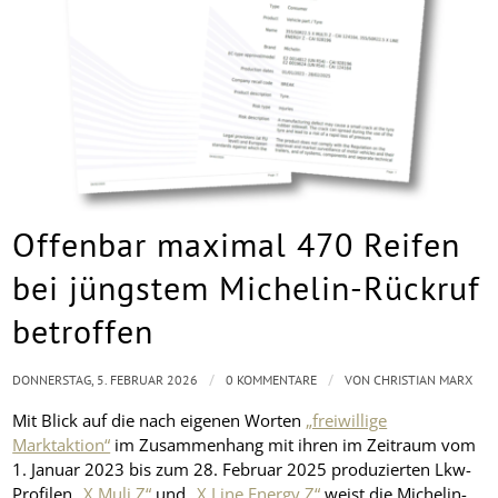
Offenbar maximal 470 Reifen
bei jüngstem Michelin-Rückruf
betroffen
/
/
DONNERSTAG, 5. FEBRUAR 2026
0 KOMMENTARE
VON
CHRISTIAN MARX
Mit Blick auf die nach eigenen Worten
„freiwillige
Marktaktion“
im Zusammenhang mit ihren im Zeitraum vom
1. Januar 2023 bis zum 28. Februar 2025 produzierten Lkw-
Profilen
„X Muli Z“
und
„X Line Energy Z“
weist die Michelin-