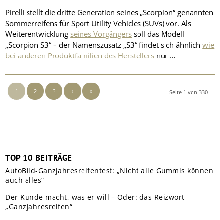
Pirelli stellt die dritte Generation seines „Scorpion“ genannten
Sommerreifens für Sport Utility Vehicles (SUVs) vor. Als
Weiterentwicklung
seines Vorgängers
soll das Modell
„Scorpion S3“ – der Namenszusatz „S3“ findet sich ähnlich
wie
bei anderen Produktfamilien des Herstellers
nur …
1
2
3
›
»
Seite 1 von 330
TOP 10 BEITRÄGE
AutoBild-Ganzjahresreifentest: „Nicht alle Gummis können
auch alles“
Der Kunde macht, was er will – Oder: das Reizwort
„Ganzjahresreifen“