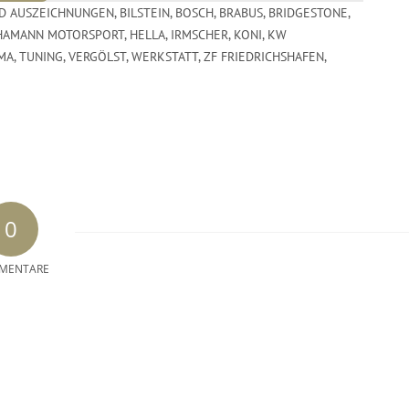
D AUSZEICHNUNGEN
,
BILSTEIN
,
BOSCH
,
BRABUS
,
BRIDGESTONE
,
HAMANN MOTORSPORT
,
HELLA
,
IRMSCHER
,
KONI
,
KW
MA
,
TUNING
,
VERGÖLST
,
WERKSTATT
,
ZF FRIEDRICHSHAFEN
,
0
MENTARE