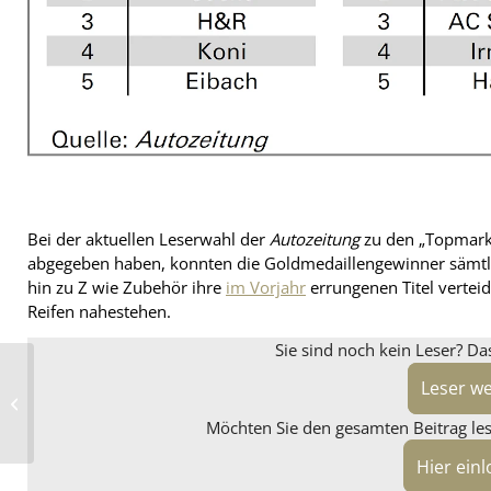
Bei der aktuellen Leserwahl der
Autozeitung
zu den „Topmarke
abgegeben haben, konnten die Goldmedaillengewinner sämtl
hin zu Z wie Zubehör ihre
im Vorjahr
errungenen Titel verteid
Reifen nahestehen.
Sie sind noch kein Leser? Da
Für 2026 „abwarten“, aber
Leser w
2025
Motorradneuzulassungen
Möchten Sie den gesamten Beitrag lese
auch europaweit im...
Hier ein