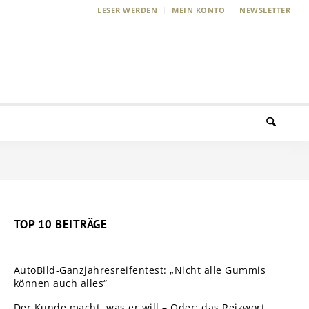
LESER WERDEN
MEIN KONTO
NEWSLETTER
TOP 10 BEITRÄGE
AutoBild-Ganzjahresreifentest: „Nicht alle Gummis
können auch alles“
Der Kunde macht, was er will – Oder: das Reizwort