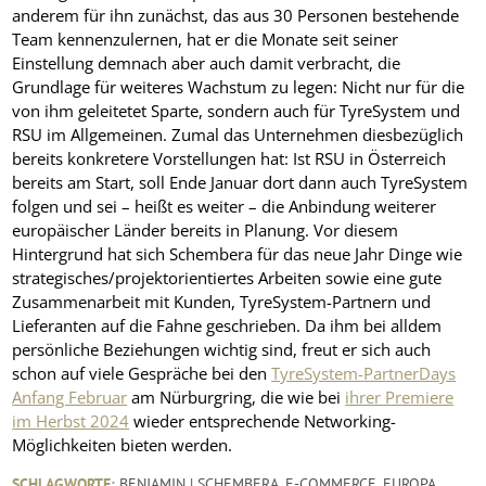
anderem für ihn zunächst, das aus 30 Personen bestehende
Team kennenzulernen, hat er die Monate seit seiner
Einstellung demnach aber auch damit verbracht, die
Grundlage für weiteres Wachstum zu legen: Nicht nur für die
von ihm geleitetet Sparte, sondern auch für TyreSystem und
RSU im Allgemeinen. Zumal das Unternehmen diesbezüglich
bereits konkretere Vorstellungen hat: Ist RSU in Österreich
bereits am Start, soll Ende Januar dort dann auch TyreSystem
folgen und sei – heißt es weiter – die Anbindung weiterer
europäischer Länder bereits in Planung. Vor diesem
Hintergrund hat sich Schembera für das neue Jahr Dinge wie
strategisches/projektorientiertes Arbeiten sowie eine gute
Zusammenarbeit mit Kunden, TyreSystem-Partnern und
Lieferanten auf die Fahne geschrieben. Da ihm bei alldem
persönliche Beziehungen wichtig sind, freut er sich auch
schon auf viele Gespräche bei den
TyreSystem-PartnerDays
Anfang Februar
am Nürburgring, die wie bei
ihrer Premiere
im Herbst 2024
wieder entsprechende Networking-
Möglichkeiten bieten werden.
SCHLAGWORTE:
BENJAMIN | SCHEMBERA
,
E-COMMERCE
,
EUROPA
,