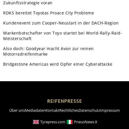
Zukunftsstrategie voran
RDKS bereitet Toyotas Proace City Probleme
Kundenevent zum Cooper-Neustart in der DACH-Region
Markenbotschafter von Toyo startet bei World-Rally-Raid-
Meisterschaft
Also doch: Goodyear macht Avon zur reinen
Motorradreifenmarke
Bridgestone Americas wird Opfer einer Cyberattacke
REIFENPRESSE
Über uns
Mediadaten
Kontakt
Rechtliches
Datenschutz
Impressum
Tyrepress.com
PneusNews.it