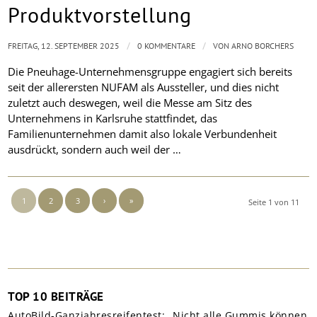
Produktvorstellung
/
/
FREITAG, 12. SEPTEMBER 2025
0 KOMMENTARE
VON
ARNO BORCHERS
Die Pneuhage-Unternehmensgruppe engagiert sich bereits
seit der allerersten NUFAM als Aussteller, und dies nicht
zuletzt auch deswegen, weil die Messe am Sitz des
Unternehmens in Karlsruhe stattfindet, das
Familienunternehmen damit also lokale Verbundenheit
ausdrückt, sondern auch weil der …
1
2
3
›
»
Seite 1 von 11
TOP 10 BEITRÄGE
AutoBild-Ganzjahresreifentest: „Nicht alle Gummis können