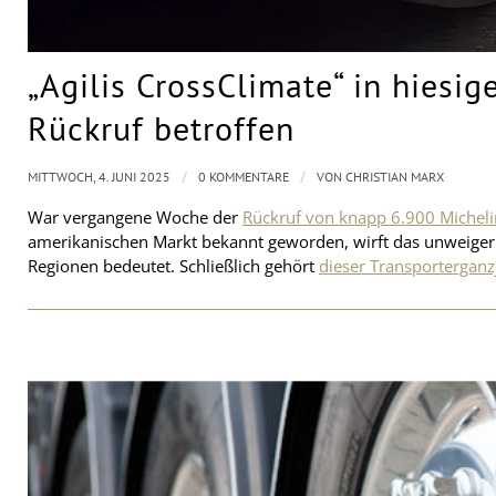
„Agilis CrossClimate“ in hiesi
Rückruf betroffen
/
/
MITTWOCH, 4. JUNI 2025
0 KOMMENTARE
VON
CHRISTIAN MARX
War vergangene Woche der
Rückruf von knapp 6.900 Micheli
amerikanischen Markt bekannt geworden, wirft das unweigerli
Regionen bedeutet. Schließlich gehört
dieser Transporterganz