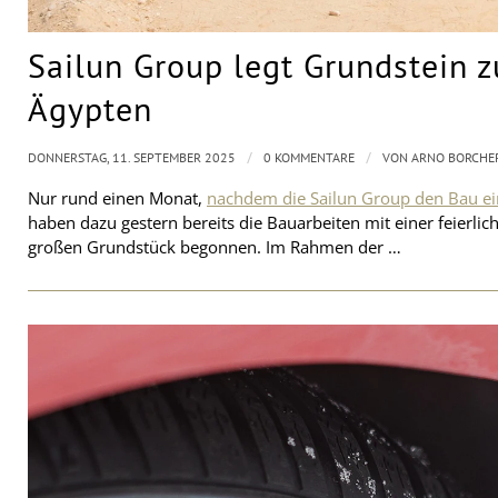
Sailun Group legt Grundstein z
Ägypten
/
/
DONNERSTAG, 11. SEPTEMBER 2025
0 KOMMENTARE
VON
ARNO BORCHE
Nur rund einen Monat,
nachdem die Sailun Group den Bau ein
haben dazu gestern bereits die Bauarbeiten mit einer feier
großen Grundstück begonnen. Im Rahmen der …