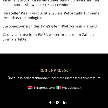
Alcar ist zurück: Räderhersteller feiert Comback auf der
Essen Motor Show mit 23-Zoll-Premiere
Hersteller Pirelli verbucht 2025 als Rekordjahr für seine
Produkte/Technologien
Europaexpansion der TyreSystem-Plattform in Planung
Goodyear rutscht in EMEA weiter in die roten Zahlen –
Einmaleffekte
REIFENPRESSE
Über uns
Mediadaten
Kontakt
Rechtliches
Datenschutz
Impressum
Tyrepress.com
PneusNews.it