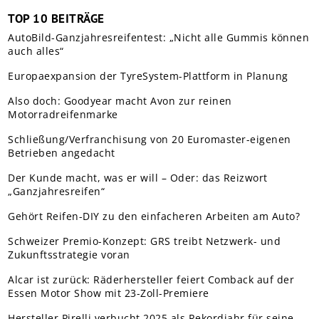
TOP 10 BEITRÄGE
AutoBild-Ganzjahresreifentest: „Nicht alle Gummis können
auch alles“
Europaexpansion der TyreSystem-Plattform in Planung
Also doch: Goodyear macht Avon zur reinen
Motorradreifenmarke
Schließung/Verfranchisung von 20 Euromaster-eigenen
Betrieben angedacht
Der Kunde macht, was er will – Oder: das Reizwort
„Ganzjahresreifen“
Gehört Reifen-DIY zu den einfacheren Arbeiten am Auto?
Schweizer Premio-Konzept: GRS treibt Netzwerk- und
Zukunftsstrategie voran
Alcar ist zurück: Räderhersteller feiert Comback auf der
Essen Motor Show mit 23-Zoll-Premiere
Hersteller Pirelli verbucht 2025 als Rekordjahr für seine