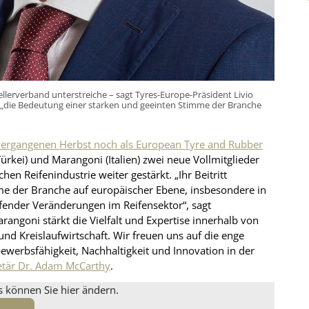
llerverband unterstreiche – sagt Tyres-Europe-Präsident Livio
 – „die Bedeutung einer starken und geeinten Stimme der Branche
 vergangenen Herbst noch als European Tyre and Rubber
Türkei) und Marangoni (Italien) zwei neue Vollmitglieder
en Reifenindustrie weiter gestärkt. „Ihr Beitritt
me der Branche auf europäischer Ebene, insbesondere in
fender Veränderungen im Reifensektor“, sagt
rangoni stärkt die Vielfalt und Expertise innerhalb von
d Kreislaufwirtschaft. Wir freuen uns auf die enge
werbsfähigkeit, Nachhaltigkeit und Innovation in der
etär Dr. Adam McCarthy
.
s können Sie hier ändern.