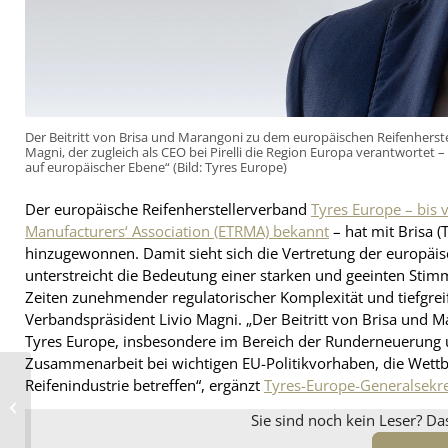
Der Beitritt von Brisa und Marangoni zu dem europäischen Reifenherste
Magni, der zugleich als CEO bei Pirelli die Region Europa verantwortet
auf europäischer Ebene“ (Bild: Tyres Europe)
Der europäische Reifenherstellerverband
Tyres Europe – bis
Manufacturers‘ Association (ETRMA) bekannt
– hat mit Brisa (
hinzugewonnen. Damit sieht sich die Vertretung der europäisch
unterstreicht die Bedeutung einer starken und geeinten Stim
Zeiten zunehmender regulatorischer Komplexität und tiefgrei
Verbandspräsident Livio Magni. „Der Beitritt von Brisa und Ma
Tyres Europe, insbesondere im Bereich der Runderneuerung un
Zusammenarbeit bei wichtigen EU-Politikvorhaben, die Wettbe
Reifenindustrie betreffen“, ergänzt
Tyres-Europe-Generalsekr
Ab 2027 geänderte
NUFAM-Öffnungstage
Sie sind noch kein Leser? Da