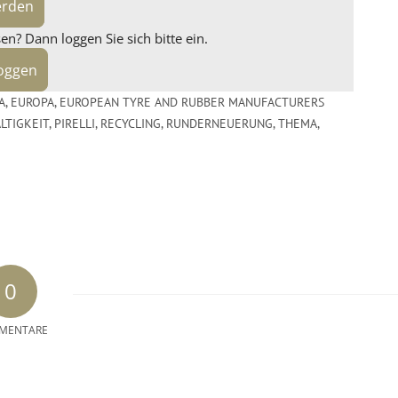
erden
n? Dann loggen Sie sich bitte ein.
loggen
A
,
EUROPA
,
EUROPEAN TYRE AND RUBBER MANUFACTURERS
LTIGKEIT
,
PIRELLI
,
RECYCLING
,
RUNDERNEUERUNG
,
THEMA
,
0
MENTARE