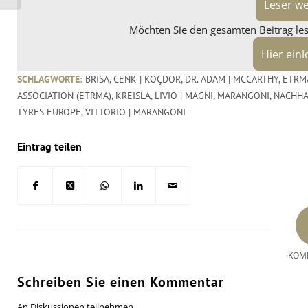
Leser w
Möchten Sie den gesamten Beitrag lese
Hier ein
SCHLAGWORTE:
BRISA
,
CENK | KOÇDOR
,
DR. ADAM | MCCARTHY
,
ETRM
ASSOCIATION (ETRMA)
,
KREISLA
,
LIVIO | MAGNI
,
MARANGONI
,
NACHHA
TYRES EUROPE
,
VITTORIO | MARANGONI
Eintrag teilen
KOM
Schreiben Sie einen Kommentar
An Diskussionen teilnehmen