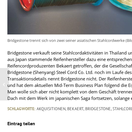
Bridgestone trennt sich von zwei seiner asiatischen Stahlcordwerke (Bi
Bridgestone verkauft seine Stahlcordaktivitäten in Thailand u
aus Japan stammende Reifenhersteller dazu eine entspreche
Reifencordproduzenten Bekaert getroffen, der die Gesellschaf
Bridgestone (Shenyang) Steel Cord Co. Ltd. noch im Laufe de
First Stop treibt die
Transaktionsdetails nennt Bridgestone nicht. Der Reifenherstel
Integration des
und hat dem aktuellen Mid-Term Business Plan folgend die Eig
Netzwerks im Diskurs
voran
Man wolle sich aber nicht komplett von dem Geschäft trenne
Dach mit dem Werk im japanischen Saga fortsetzen, solange es
SCHLAGWORTE:
AKQUISITIONEN
,
BEKAERT
,
BRIDGESTONE
,
STAHLCOR
Eintrag teilen