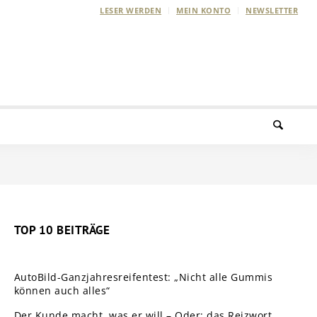
LESER WERDEN
MEIN KONTO
NEWSLETTER
TOP 10 BEITRÄGE
AutoBild-Ganzjahresreifentest: „Nicht alle Gummis
können auch alles“
Der Kunde macht, was er will – Oder: das Reizwort