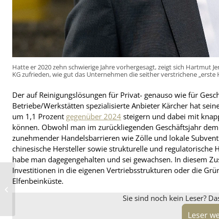
Hatte er 2020 zehn schwierige Jahre vorhergesagt, zeigt sich Hartmut Je
KG zufrieden, wie gut das Unternehmen die seither verstrichene „erste H
Der auf Reinigungslösungen für Privat- genauso wie für Ges
Betriebe/Werkstätten spezialisierte Anbieter Kärcher hat se
um 1,1 Prozent
gegenüber 2024
steigern und dabei mit knap
können. Obwohl man im zurückliegenden Geschäftsjahr demn
zunehmender Handelsbarrieren wie Zölle und lokale Subventi
chinesische Hersteller sowie strukturelle und regulatorisch
habe man dagegengehalten und sei gewachsen. In diesem Zu
Investitionen in die eigenen Vertriebsstrukturen oder die Gr
Elfenbeinküste.
Omni-Marke Radar
Tyres engagiert sich im
Cricket-Sport
Sie sind noch kein Leser? Da
Leser w