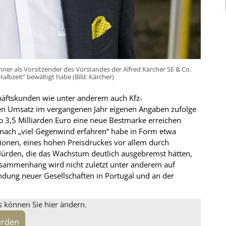
nner als Vorsitzender des Vorstandes der Alfred Kärcher SE & Co.
albzeit“ bewältigt habe (Bild: Kärcher)
chäftskunden wie unter anderem auch Kfz-
inen Umsatz im vergangenen Jahr eigenen Angaben zufolge
p 3,5 Milliarden Euro eine neue Bestmarke erreichen
ach „viel Gegenwind erfahren“ habe in Form etwa
onen, eines hohen Preisdruckes vor allem durch
e Hürden, die das Wachstum deutlich ausgebremst hätten,
sammenhang wird nicht zuletzt unter anderem auf
ündung neuer Gesellschaften in Portugal und an der
s können Sie hier ändern.
erden