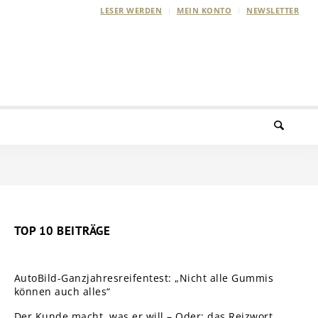
LESER WERDEN
MEIN KONTO
NEWSLETTER
TOP 10 BEITRÄGE
AutoBild-Ganzjahresreifentest: „Nicht alle Gummis
können auch alles“
Der Kunde macht, was er will – Oder: das Reizwort