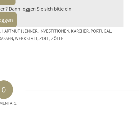
n? Dann loggen Sie sich bitte ein.
loggen
,
HARTMUT | JENNER
,
INVESTITIONEN
,
KÄRCHER
,
PORTUGAL
,
ASSEN
,
WERKSTATT
,
ZOLL
,
ZÖLLE
0
MENTARE