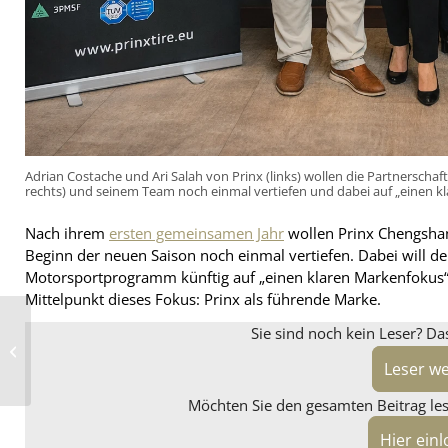
Adrian Costache und Ari Salah von Prinx (links) wollen die Partnerschaf
rechts) und seinem Team noch einmal vertiefen und dabei auf „einen k
Nach ihrem
ersten gemeinsamen Jahr
wollen Prinx Chengshan
Beginn der neuen Saison noch einmal vertiefen. Dabei will d
Motorsportprogramm künftig auf „einen klaren Markenfokus“ au
Mittelpunkt dieses Fokus: Prinx als führende Marke.
Emerald Tyre aus
Sie sind noch kein Leser? Da
Indien will
südafrikanischen
Marktbegleiter
Leser w
übernehmen
Möchten Sie den gesamten Beitrag lese
Hier ein