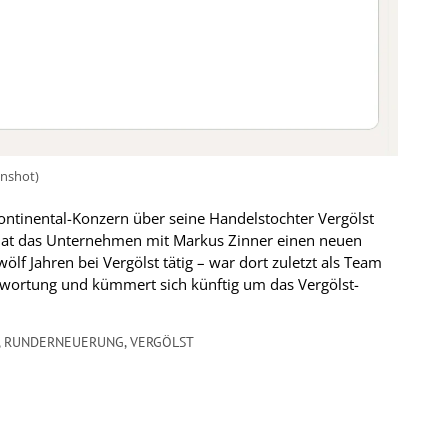
enshot)
ontinental-Konzern über seine Handelstochter Vergölst
hat das Unternehmen mit Markus Zinner einen neuen
ölf Jahren bei Vergölst tätig – war dort zuletzt als Team
twortung und kümmert sich künftig um das Vergölst-
,
RUNDERNEUERUNG
,
VERGÖLST