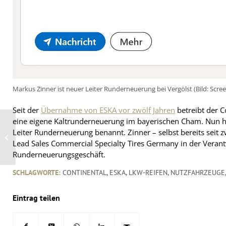
Markus Zinner ist neuer Leiter Runderneuerung bei Vergölst (Bild: Scre
Seit der
Übernahme von ESKA vor zwölf Jahren
betreibt der C
eine eigene Kaltrunderneuerung im bayerischen Cham. Nun 
Harley-Serie im
Leiter Runderneuerung benannt. Zinner – selbst bereits seit zw
MotoGP-Umfeld auf
Lead Sales Commercial Specialty Tires Germany in der Veran
Dunlop-Reifen
Runderneuerungsgeschäft.
SCHLAGWORTE:
CONTINENTAL
,
ESKA
,
LKW-REIFEN
,
NUTZFAHRZEUGE
Eintrag teilen