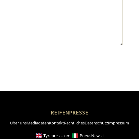
REIFENPRESSE
Über uns
Mediadaten
Kontakt
Rechtliches
Datenschutz
Impressum
Tyrepress.com
PneusNews.it