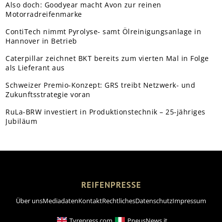
Also doch: Goodyear macht Avon zur reinen
Motorradreifenmarke
ContiTech nimmt Pyrolyse- samt Ölreinigungsanlage in
Hannover in Betrieb
Caterpillar zeichnet BKT bereits zum vierten Mal in Folge
als Lieferant aus
Schweizer Premio-Konzept: GRS treibt Netzwerk- und
Zukunftsstrategie voran
RuLa-BRW investiert in Produktionstechnik – 25-jähriges
Jubiläum
REIFENPRESSE
Über uns
Mediadaten
Kontakt
Rechtliches
Datenschutz
Impressum
Tyrepress.com
PneusNews.it