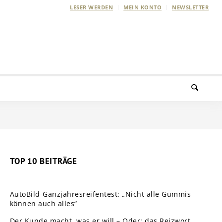
LESER WERDEN
MEIN KONTO
NEWSLETTER
TOP 10 BEITRÄGE
AutoBild-Ganzjahresreifentest: „Nicht alle Gummis
können auch alles“
Der Kunde macht, was er will – Oder: das Reizwort