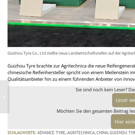
Guizhou Tyre Co., Ltd stellte neue Landwirtschaftsreifen auf der Agritec
Guizhou Tyre brachte zur Agritechnica die neue Reifengenerat
chinesische Reifenhersteller spricht von einem Meilenstein i
Qualitätsanbieter hin zu einem führenden Anbieter von innov
Sie sind noch kein Leser? Da
Yokohama Advan
Winter V907 wird
Aftermarket-Reifen für
Leser w
E-Klasse von Merced...
Möchten Sie den gesamten Beitrag lese
Hier ein
SCHLAGWORTE:
ADVANCE TYRE
,
AGRITECHNICA
,
CHINA
,
GUIZHOU TY