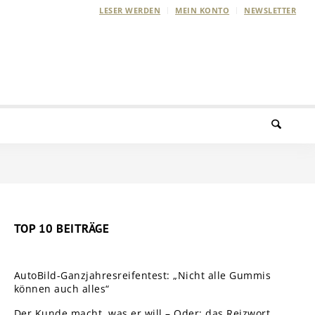
LESER WERDEN
MEIN KONTO
NEWSLETTER
TOP 10 BEITRÄGE
AutoBild-Ganzjahresreifentest: „Nicht alle Gummis
können auch alles“
Der Kunde macht, was er will – Oder: das Reizwort