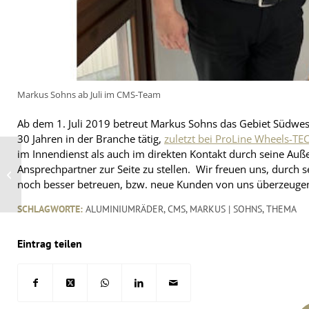
Markus Sohns ab Juli im CMS-Team
Ab dem 1. Juli 2019 betreut Markus Sohns das Gebiet Südwest u
30 Jahren in der Branche tätig,
zuletzt bei ProLine Wheels-TE
im Innendienst als auch im direkten Kontakt durch seine Auß
NUFAM zeigt Trends
Ansprechpartner zur Seite zu stellen. Wir freuen uns, durch
der
noch besser betreuen, bzw. neue Kunden von uns überzeugen 
Nutzfahrzeugbranche
SCHLAGWORTE:
ALUMINIUMRÄDER
,
CMS
,
MARKUS | SOHNS
,
THEMA
Eintrag teilen