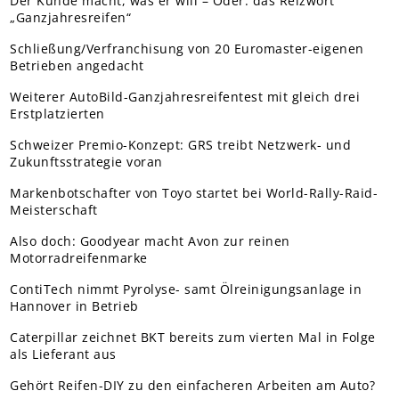
Der Kunde macht, was er will – Oder: das Reizwort
„Ganzjahresreifen“
Schließung/Verfranchisung von 20 Euromaster-eigenen
Betrieben angedacht
Weiterer AutoBild-Ganzjahresreifentest mit gleich drei
Erstplatzierten
Schweizer Premio-Konzept: GRS treibt Netzwerk- und
Zukunftsstrategie voran
Markenbotschafter von Toyo startet bei World-Rally-Raid-
Meisterschaft
Also doch: Goodyear macht Avon zur reinen
Motorradreifenmarke
ContiTech nimmt Pyrolyse- samt Ölreinigungsanlage in
Hannover in Betrieb
Caterpillar zeichnet BKT bereits zum vierten Mal in Folge
als Lieferant aus
Gehört Reifen-DIY zu den einfacheren Arbeiten am Auto?